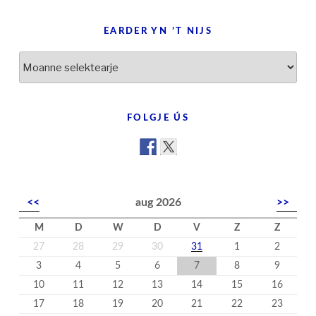
EARDER YN ’T NIJS
Earder
yn
’t
nijs
FOLGJE ÚS
<<
aug 2026
>>
M
D
W
D
V
Z
Z
27
28
29
30
31
1
2
3
4
5
6
7
8
9
10
11
12
13
14
15
16
17
18
19
20
21
22
23