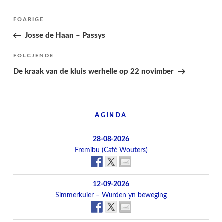
Berichtnavigatie
Folgjende
FOARIGE
pagina
Josse de Haan – Passys
Folgjend
FOLGJENDE
berjocht
De kraak van de kluis werhelle op 22 novimber
AGINDA
28-08-2026
Fremibu (Café Wouters)
12-09-2026
Simmerkuier – Wurden yn beweging