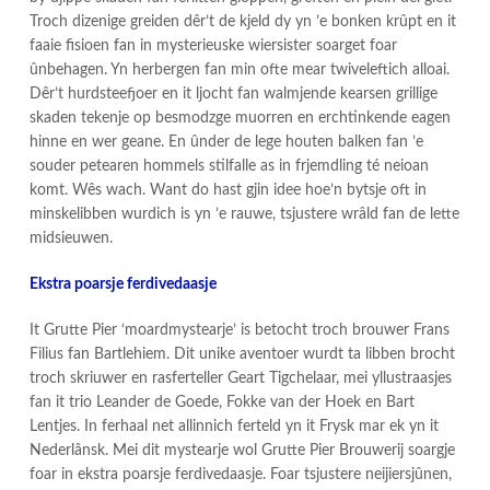
Troch dizenige greiden dêr’t de kjeld dy yn ’e bonken krûpt en it
faaie fisioen fan in mysterieuske wiersister soarget foar
ûnbehagen. Yn herbergen fan min ofte mear twiveleftich alloai.
Dêr’t hurdsteefjoer en it ljocht fan walmjende kearsen grillige
skaden tekenje op besmodzge muorren en erchtinkende eagen
hinne en wer geane. En ûnder de lege houten balken fan ’e
souder petearen hommels stilfalle as in frjemdling té neioan
komt. Wês wach. Want do hast gjin idee hoe’n bytsje oft in
minskelibben wurdich is yn ’e rauwe, tsjustere wrâld fan de lette
midsieuwen.
Ekstra poarsje ferdivedaasje
It Grutte Pier ‘moardmystearje’ is betocht troch brouwer Frans
Filius fan Bartlehiem. Dit unike aventoer wurdt ta libben brocht
troch skriuwer en rasferteller Geart Tigchelaar, mei yllustraasjes
fan it trio Leander de Goede, Fokke van der Hoek en Bart
Lentjes. In ferhaal net allinnich ferteld yn it Frysk mar ek yn it
Nederlânsk. Mei dit mystearje wol Grutte Pier Brouwerij soargje
foar in ekstra poarsje ferdivedaasje. Foar tsjustere neijiersjûnen,