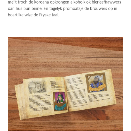
mei’t troch de koroana opkrongen alkoholklok bierleafhawwers
oan hûs bûn binne. En tagelyk promoatsje de brouwers op in
boartlike wize de Fryske taal.