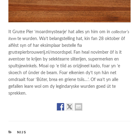
It Grutte Pier ‘moardmystearje’ hat alles yn him om in
collector’s
item
te wurden. Wa’t belangstelling hat, kin fan 28 oktober ôf
alfêst syn of har eksimplaar bestelle fia
gruttepierbrouwerij.nl/moordspel. Fan heal novimber ôf is it
aventoer te krijen by selektearre sliterijen, supermerken en
spultsjewinkels. Moai op ’e tiid as orizjineel kado, foar yn ’e
skoech of ûnder de beam. Foar elkenien dy’t syn hân net
omdraait foar ‘Bûter, brea en griene tsiis…’. Of wa’t yn alle
gefallen leare wol om dy legindaryske wurden goed út te
sprekken.
CATEGORIES
NIJS