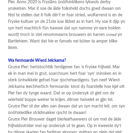
Pier. Anno 2020 is Fryslâns ûnôfhinklikens lykwols derby
ynsketten. Mar it soe de âlde folksheld dochs goed dwaan om
fêst te stellen dat it folk dêr’t er foar stried, wolfarrend is en de
Fryske kultuer yn de 21ste iuw libbet as in hart. Hy soe it djip yn
syn hert machtich fûn hawwe dat syn namme yn eare holden
wurdt troch in stel renommearre brouwers en harren
crowd
yn
Bartlehiem. Want dat hie er fansels nei bûten ta amper blike
litten.
Wa fermoarde Wierd Jelckama?
Grutte Pier: hertstochtlik ferdigener fan ’e Fryske frijheid. Mar
ek in man mei in grut, soarchsum hert foar ‘syn’ minsken en in
sterk ûntwikkele gefoel foar rjochtfeardigens. Syn neef Wierd
Jelckama leechhertich fermoarde: kinst dy foarstelle hoe kjel oft
Pier fan dy tynge waard. Dat er op ûndersyk út giet om de
wierheid boppe wetter te krijen, dêroer twivelet er gjin tel.
Grutte Pier sil der alles oan dwaan dat yn syn macht leit, om syn
ûnôfskiedlike striidmakker rjocht te dwaan!
Grutte Pier Brouwer daget bierleafhawwers út om mei de âlde
frijheidsstrider mei op ûndersyk út te gean. Op in kweeste dy’t
by djippe skaden fan ferlitten gloppen, grêften en plein del giet.