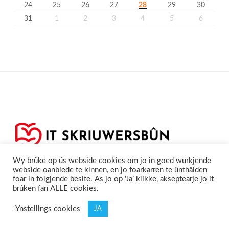
24
25
26
27
28
29
30
31
1
2
3
4
5
6
Wy brûke op ús webside cookies om jo in goed wurkjende
webside oanbiede te kinnen, en jo foarkarren te ûnthâlden
foar in folgjende besite. As jo op ‘Ja’ klikke, akseptearje jo it
brûken fan ALLE cookies.
Privacyferklearring
Cookieferklearing /
©2020
Skriuwersboun.nl
Ynstellings cookies
JA