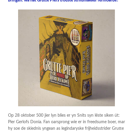
bringen: wa hat Grutte Piers trouste striidmakker fermoarde?
Op 28 oktober 500 jier lyn blies er yn Snits syn lêste siken út:
Pier Gerlofs Donia. Fan oarsprong wie er in freedsume boer, mar
hy soe de skiednis yngean as legindaryske frijheidsstrider Grutte