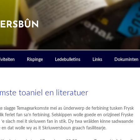
ERSBOUN
viteiten
Rispinge
Ledebulletins
Links
Dokuminten
ste toaniel en literatuer
ge slagge Temagearkomste mei as ûnderwerp de ferbining tusken Frysk
lik ferlet fan sa’n ferbining. Selskippen wolle goede en orizjineel Fryske
 ‘e slach mei it skriuwen fan in stik. Dy twa wrâlden kinne sadwaande
en dat wolle wy as it Skriuwersboun graach fasilitearje.