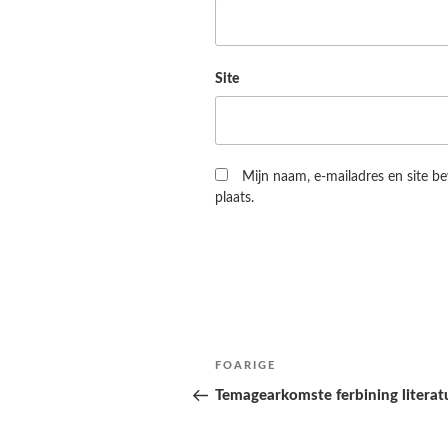
Site
Mijn naam, e-mailadres en site b
plaats.
Berichtnavigatie
Folgjende
FOARIGE
pagina
Temagearkomste ferbining literat