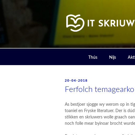
Skip
to
content
IT SKRIUW
Thús
Nijs
Akti
POSTED
20-04-2018
ON
Ferfolch temagearkom
As bestjoer sjogge wy werom op in ti
toaniel en Fryske literatuer. Der is dúd
stikken en skriuwers wolle graach oan
noch folle mear byinoar brocht wurde 