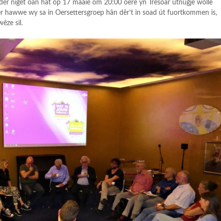
êr niget oan hat op 17 maaie om 20:00 oere yn Tresoar útnûgje wolle
der hawwe wy sa in Oersettersgroep hân dêr’t in soad út fuortkommen is,
êze sil.