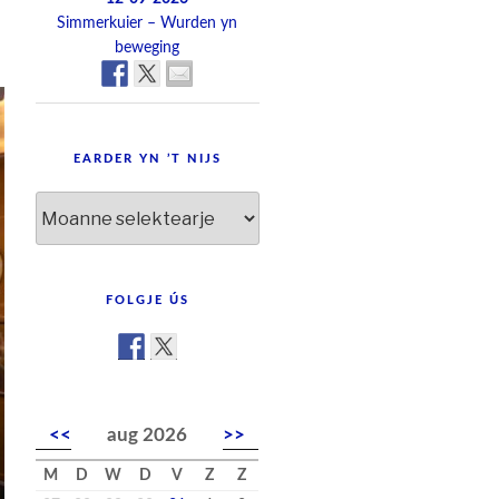
Simmerkuier – Wurden yn
beweging
EARDER YN ’T NIJS
Earder
yn
’t
nijs
FOLGJE ÚS
<<
aug 2026
>>
M
D
W
D
V
Z
Z