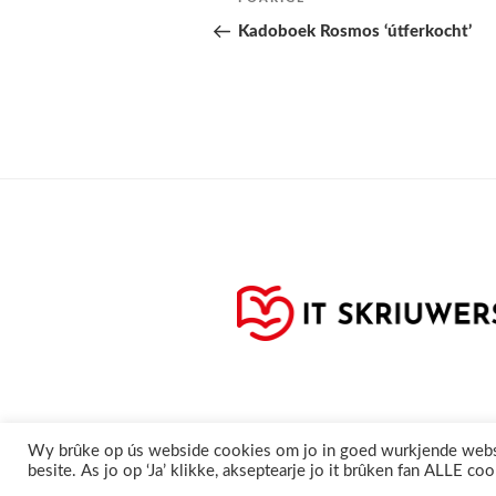
Folgjende
pagina
Kadoboek Rosmos ‘útferkocht’
Privacyferklearring
Cookie
Wy brûke op ús webside cookies om jo in goed wurkjende webside
besite. As jo op ‘Ja’ klikke, akseptearje jo it brûken fan ALLE coo