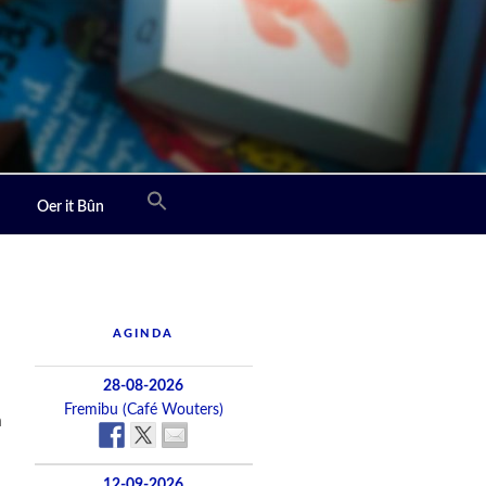
Oer it Bûn
AGINDA
28-08-2026
Fremibu (Café Wouters)
n
12-09-2026