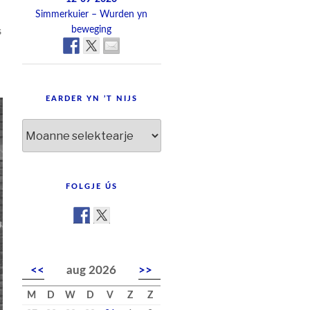
Simmerkuier – Wurden yn
beweging
s
EARDER YN ’T NIJS
Earder
yn
’t
nijs
FOLGJE ÚS
<<
aug 2026
>>
M
D
W
D
V
Z
Z