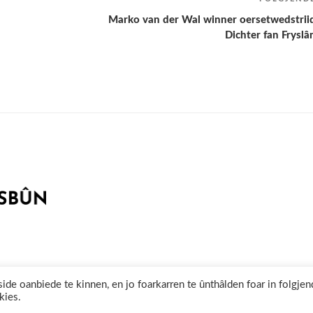
Marko van der Wal winner oersetwedstrii
Dichter fan Fryslâ
ferklearing /
©2020 Skriuwersboun.nl
 oanbiede te kinnen, en jo foarkarren te ûnthâlden foar in folgjen
kies.