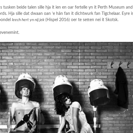
usken beide talen sille hja it ien en oar fertelle yn it Perth Museum and
rds. Hja sille dat dwaan oan ’e hân fan it dichtwurk fan Tigchelaar. Eyre i
bondel
leech hert yn nij jek
(Hispel 2016) oer te setten nei it Skotsk.
 evenemint.