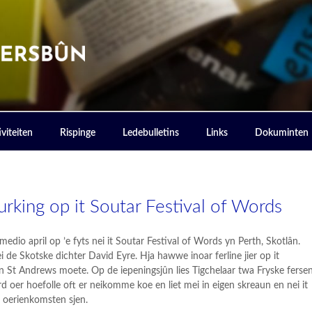
ERSBOUN
viteiten
Rispinge
Ledebulletins
Links
Dokuminten
rking op it Soutar Festival of Words
medio april op ’e fyts nei it Soutar Festival of Words yn Perth, Skotlân.
 de Skotske dichter David Eyre. Hja hawwe inoar ferline jier op it
n St Andrews moete. Op de iepeningsjûn lies Tigchelaar twa Fryske ferse
ard oer hoefolle oft er neikomme koe en liet mei in eigen skreaun en nei it
e oerienkomsten sjen.