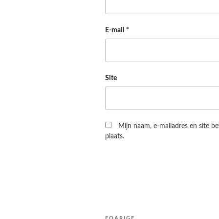
E-mail
*
Site
Mijn naam, e-mailadres en site b
plaats.
Berichtnavigatie
FOARIGE