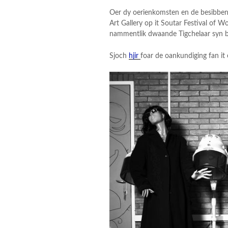
Oer dy oerienkomsten en de besibbens t
Art Gallery op it Soutar Festival of Wo
nammentlik dwaande Tigchelaar syn 
Sjoch
hjir
foar de oankundiging fan it