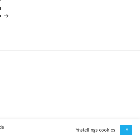
Folgjend
berjocht
d
n
de
Ynstellings cookies
JA