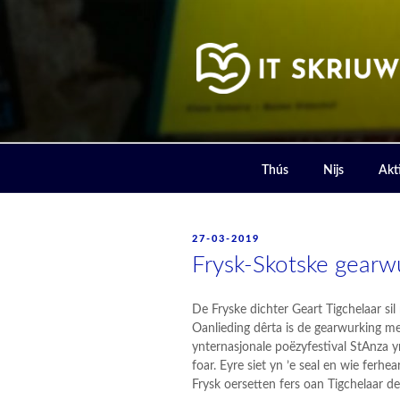
Skip
to
content
IT SKRIUW
Thús
Nijs
Akti
POSTED
27-03-2019
ON
Frysk-Skotske gearwu
De Fryske dichter Geart Tigchelaar sil 
Oanlieding dêrta is de gearwurking mei
ynternasjonale poëzyfestival StAnza y
foar. Eyre siet yn ’e seal en wie ferhe
Frysk oersetten fers oan Tigchelaar d