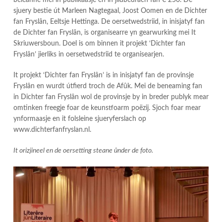
sjuery bestie út Marleen Nagtegaal, Joost Oomen en de Dichter
fan Fryslân, Eeltsje Hettinga. De oersetwedstriid, in inisjatyf fan
de Dichter fan Fryslân, is organisearre yn gearwurking mei It
Skriuwersboun. Doel is om binnen it projekt ‘Dichter fan
Fryslân’ jierliks in oersetwedstriid te organisearjen.
It projekt ‘Dichter fan Fryslân’ is in inisjatyf fan de provinsje
Fryslân en wurdt útfierd troch de Afûk. Mei de beneaming fan
in Dichter fan Fryslân wol de provinsje by in breder publyk mear
omtinken freegje foar de keunstfoarm poëzij. Sjoch foar mear
ynformaasje en it folsleine sjueryferslach op
www.dichterfanfryslan.nl.
It orizjineel en de oersetting steane ûnder de foto.