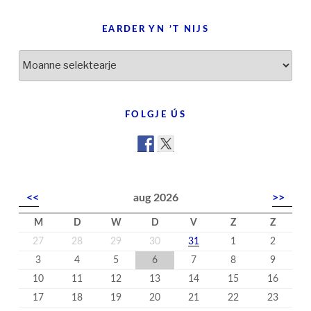
EARDER YN ’T NIJS
Earder
yn
’t
nijs
FOLGJE ÚS
<<
aug 2026
>>
M
D
W
D
V
Z
Z
27
28
29
30
31
1
2
3
4
5
6
7
8
9
10
11
12
13
14
15
16
17
18
19
20
21
22
23