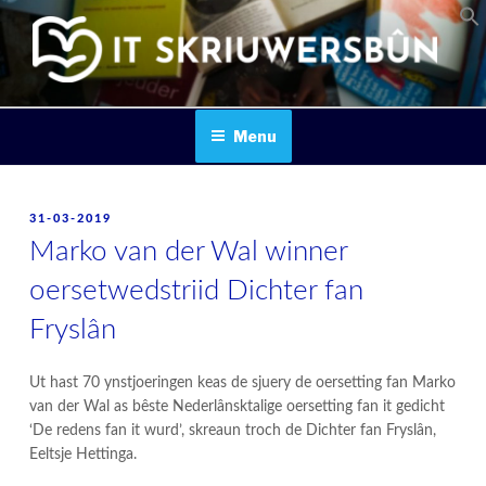
Skip
to
content
IT SKRIUWERSBOUN
Menu
POSTED
31-03-2019
ON
Marko van der Wal winner
oersetwedstriid Dichter fan
Fryslân
Ut hast 70 ynstjoeringen keas de sjuery de oersetting fan Marko
van der Wal as bêste Nederlânsktalige oersetting fan it gedicht
‘De redens fan it wurd’, skreaun troch de Dichter fan Fryslân,
Eeltsje Hettinga.