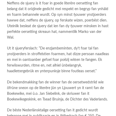
Neffens de sjuery is it foar in goede literêre oersetting fan
belang dat it orizjinele gedicht mei respekt en begryp fan ynhâld
en foarm behannele wurdt. Op syn minst fjouwer ynstjoerders
hawwe dat, neffens de sjuery, op ferskate wizen, poerbêst dien.
Uteinlik besleat de sjuery dat ien fan dy fjouwer minsken in hast
perfekte oersetting skreaun hat, nammentlik Marko van der
Wal.
Ut it sjueryferslach: “De enzjambeminten, dy’t foar tal fan
ynstjoerders in stroffelstien foarmen, hat dizze persoan naadleas
en mei in oantoanber gefoel foar poëzij witten te fangen. Ek
ferwiiswurden, ritme en, net alhiel ûnbelangryk,
haadlettergebrûk en ynterpunksje binne foutleas oerset.”
De bekendmakking fan de winner fan de oersetwedstriid wie
ôfrûne sneon op de literêre jûn yn Ljouwert yn it ramt fan de
Boekewike, mei û.o. Jan Siebelink, de skriuwer fan it
Boekewikegeskink, en Tsead Bruinja, de Dichter des Vaderlands.
De bêste Nederlânsktalige oersetting fan it gedicht wurdt
beleanne mei in publikaasje en in jildbedrach fan € 250. De