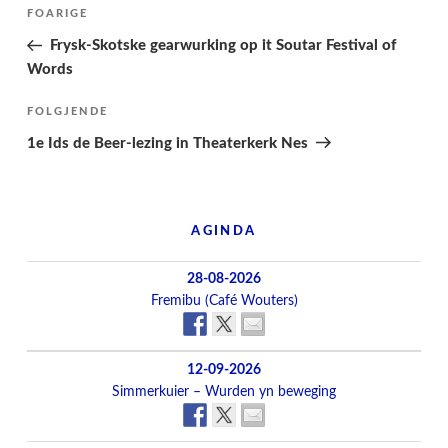
Berichtnavigatie
Folgjende
FOARIGE
pagina
Frysk-Skotske gearwurking op it Soutar Festival of
Words
Folgjend
FOLGJENDE
berjocht
1e Ids de Beer-lezing in Theaterkerk Nes
AGINDA
28-08-2026
Fremibu (Café Wouters)
12-09-2026
Simmerkuier – Wurden yn beweging