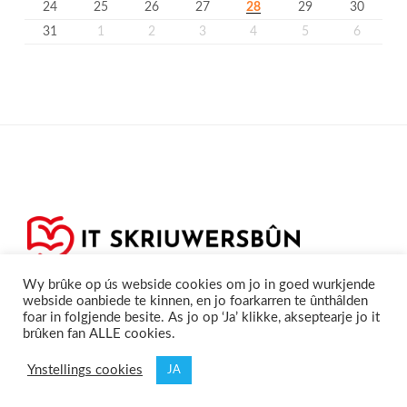
24
25
26
27
28
29
30
31
1
2
3
4
5
6
Wy brûke op ús webside cookies om jo in goed wurkjende
webside oanbiede te kinnen, en jo foarkarren te ûnthâlden
foar in folgjende besite. As jo op ‘Ja’ klikke, akseptearje jo it
brûken fan ALLE cookies.
Privacyferklearring
Cookieferklearing /
©2020
Skriuwersboun.nl
Ynstellings cookies
JA