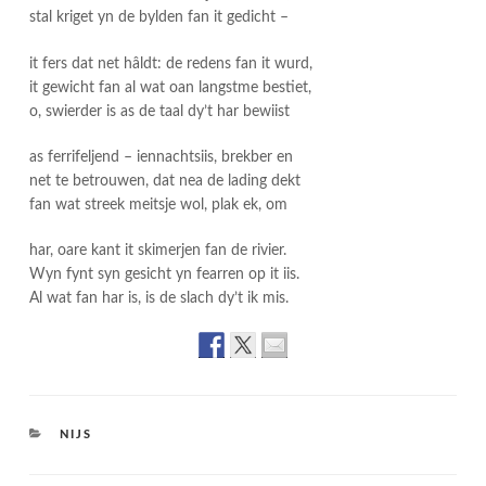
stal kriget yn de bylden fan it gedicht –
it fers dat net hâldt: de redens fan it wurd,
it gewicht fan al wat oan langstme bestiet,
o, swierder is as de taal dy’t har bewiist
as ferrifeljend – iennachtsiis, brekber en
net te betrouwen, dat nea de lading dekt
fan wat streek meitsje wol, plak ek, om
har, oare kant it skimerjen fan de rivier.
Wyn fynt syn gesicht yn fearren op it iis.
Al wat fan har is, is de slach dy’t ik mis.
CATEGORIES
NIJS