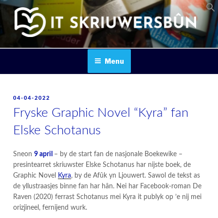
Skip
to
content
IT SKRIUWERSBOUN
Menu
POSTED
04-04-2022
ON
Fryske Graphic Novel “Kyra” fan
Elske Schotanus
Sneon
9 april
– by de start fan de nasjonale Boekewike –
presintearret skriuwster Elske Schotanus har nijste boek, de
Graphic Novel
Kyra
, by de Afûk yn Ljouwert. Sawol de tekst as
de yllustraasjes binne fan har hân. Nei har Facebook-roman De
Raven (2020) ferrast Schotanus mei Kyra it publyk op ’e nij mei
orizjineel, fernijend wurk.