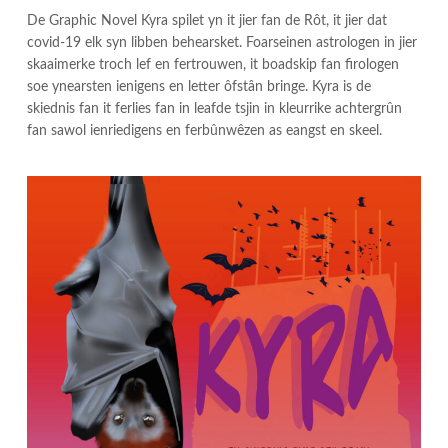
De Graphic Novel Kyra spilet yn it jier fan de Rôt, it jier dat
covid-19 elk syn libben behearsket. Foarseinen astrologen in jier
skaaimerke troch lef en fertrouwen, it boadskip fan firologen
soe ynearsten ienigens en letter ôfstân bringe. Kyra is de
skiednis fan it ferlies fan in leafde tsjin in kleurrike achtergrûn
fan sawol ienriedigens en ferbûnwêzen as eangst en skeel.