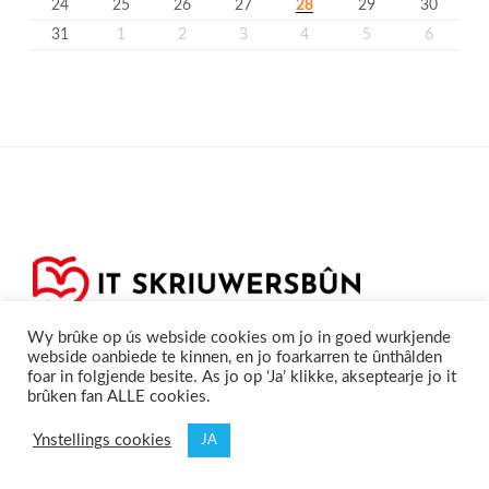
24
25
26
27
28
29
30
31
1
2
3
4
5
6
Wy brûke op ús webside cookies om jo in goed wurkjende
webside oanbiede te kinnen, en jo foarkarren te ûnthâlden
foar in folgjende besite. As jo op ‘Ja’ klikke, akseptearje jo it
brûken fan ALLE cookies.
Privacyferklearring
Cookieferklearing /
©2020
Skriuwersboun.nl
Ynstellings cookies
JA