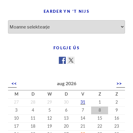
EARDER YN ’T NIJS
Earder
yn
’t
nijs
FOLGJE ÚS
<<
aug 2026
>>
M
D
W
D
V
Z
Z
27
28
29
30
31
1
2
3
4
5
6
7
8
9
10
11
12
13
14
15
16
17
18
19
20
21
22
23