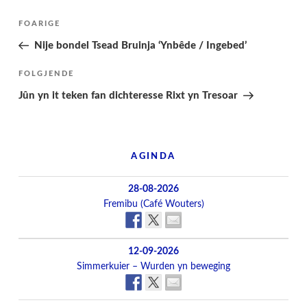
Berichtnavigatie
Folgjende
FOARIGE
pagina
Nije bondel Tsead Bruinja ‘Ynbêde / Ingebed’
Folgjend
FOLGJENDE
berjocht
Jûn yn it teken fan dichteresse Rixt yn Tresoar
AGINDA
28-08-2026
Fremibu (Café Wouters)
12-09-2026
Simmerkuier – Wurden yn beweging