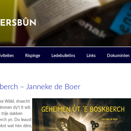
ERSBOUN
viteiten
Rispinge
Ledebulletins
Links
Dokuminten
berch – Janneke de Boer
ske Wâld, draacht
immen dy’t it wit.
trije slakken
erch yn. Do leaust
ekst wat him dêre,