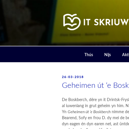
Skip
to
content
IT SKRIUW
Thús
Nijs
Akti
POSTED
26-03-2018
ON
Geheimen út ‘e Bosk
De Boskberch, dêre yn it Drintsk-Fry
al iuwenlang in grut geheim yn him. N
Yn
Geheimen út ’e Boskberch
nimme de 
Bearend, Sofy en frou D. dy mei de b
dyn eagen én dyn earen net, ast ûntd