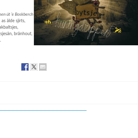
en út ’e Boskberch
s âlde sjirts,
lakbaltsjes,
tsjesân, brânhout,
.