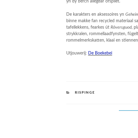
yn dy berch allegear ôfspilet.
De karakters en aksessoires yn
Geheim
binne makke fan recycled materiaal sa a
tafellekkens, fearkes út
Rôversguod
, p
strykkralen, rommellaadfynsten, fûgel
rommelmerkskatten, klaai en stiennen
Utjouwerij:
De Boekebei
CATEGORIES
RISPINGE