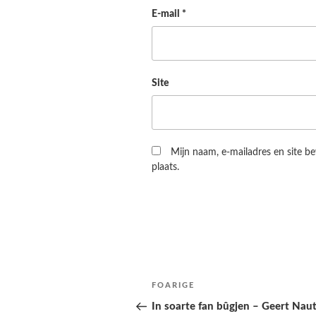
E-mail
*
Site
Mijn naam, e-mailadres en site b
plaats.
Berichtnavigatie
Folgjende
FOARIGE
pagina
In soarte fan bûgjen – Geert Nau