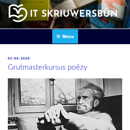
Skip
to
content
IT SKRIUWERSBOUN
Menu
POSTED
03-06-2020
ON
Grutmasterkursus poëzy