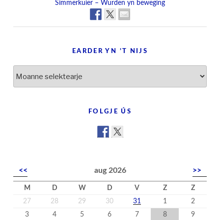
Simmerkuier – Wurden yn beweging
EARDER YN ’T NIJS
Earder
yn
’t
nijs
FOLGJE ÚS
<<
aug 2026
>>
M
D
W
D
V
Z
Z
27
28
29
30
31
1
2
3
4
5
6
7
8
9