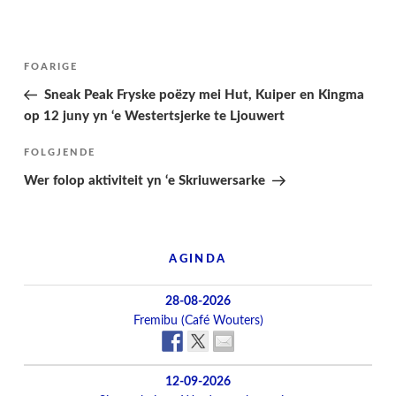
Berichtnavigatie
Folgjende
FOARIGE
pagina
Sneak Peak Fryske poëzy mei Hut, Kuiper en Kingma
op 12 juny yn ‘e Westertsjerke te Ljouwert
Folgjend
FOLGJENDE
berjocht
Wer folop aktiviteit yn ‘e Skriuwersarke
AGINDA
28-08-2026
Fremibu (Café Wouters)
12-09-2026