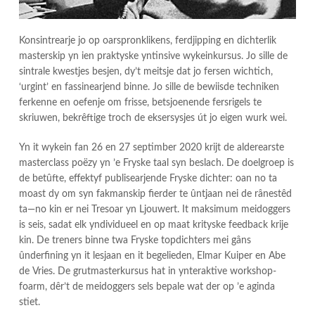
Konsintrearje jo op oarspronklikens, ferdjipping en dichterlik
masterskip yn ien praktyske yntinsive wykeinkursus. Jo sille de
sintrale kwestjes besjen, dy’t meitsje dat jo fersen wichtich,
‘urgint’ en fassinearjend binne. Jo sille de bewiisde techniken
ferkenne en oefenje om frisse, betsjoenende fersrigels te
skriuwen, bekrêftige troch de eksersysjes út jo eigen wurk wei.
Yn it wykein fan 26 en 27 septimber 2020 krijt de alderearste
masterclass poëzy yn ’e Fryske taal syn beslach. De doelgroep is
de betûfte, effektyf publisearjende Fryske dichter: oan no ta
moast dy om syn fakmanskip fierder te ûntjaan nei de rânestêd
ta—no kin er nei Tresoar yn Ljouwert. It maksimum meidoggers
is seis, sadat elk yndividueel en op maat krityske feedback krije
kin. De treners binne twa Fryske topdichters mei gâns
ûnderfining yn it lesjaan en it begelieden, Elmar Kuiper en Abe
de Vries. De grutmasterkursus hat in ynteraktive workshop-
foarm, dêr’t de meidoggers sels bepale wat der op ’e aginda
stiet.