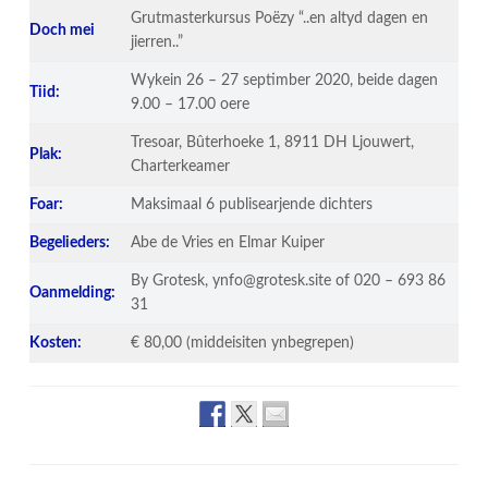
Grutmasterkursus Poëzy “..en altyd dagen en
Doch mei
jierren..”
Wykein 26 – 27 septimber 2020, beide dagen
Tiid:
9.00 – 17.00 oere
Tresoar, Bûterhoeke 1, 8911 DH Ljouwert,
Plak:
Charterkeamer
Foar:
Maksimaal 6 publisearjende dichters
Begelieders:
Abe de Vries en Elmar Kuiper
By Grotesk, ynfo@grotesk.site of 020 – 693 86
Oanmelding:
31
Kosten:
€ 80,00 (middeisiten ynbegrepen)