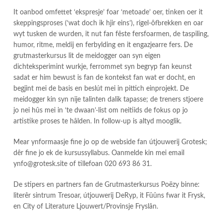
It oanbod omfettet ‘ekspresje’ foar ‘metoade’ oer, tinken oer it
skeppingsproses (‘wat doch ik hjir eins’), rigel-ôfbrekken en oar
wyt tusken de wurden, it nut fan fêste fersfoarmen, de taspiling,
humor, ritme, meldij en ferbylding en it engazjearre fers. De
grutmasterkursus lit de meidogger oan syn eigen
dichteksperimint wurkje, ferrommet syn begryp fan keunst
sadat er him bewust is fan de kontekst fan wat er docht, en
begjint mei de basis en beslút mei in pittich einprojekt. De
meidogger kin syn nije talinten dalik tapasse; de treners stjoere
jo nei hûs mei in ‘te dwaan’-list om neitiids de fokus op jo
artistike proses te hâlden. In follow-up is altyd mooglik.
Mear ynformaasje fine jo op de webside fan útjouwerij Grotesk;
dêr fine jo ek de kursussyllabus. Oanmelde kin mei email
ynfo@grotesk.site of tillefoan 020 693 86 31.
De stipers en partners fan de Grutmasterkursus Poëzy binne:
literêr sintrum Tresoar, útjouwerij DeRyp, it Fûûns fwar it Frysk,
en City of Literature Ljouwert/Provinsje Fryslân.