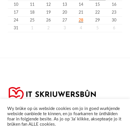
10
11
12
13
14
15
16
17
18
19
20
21
22
23
24
25
26
27
28
29
30
31
1
2
3
4
5
6
Wy brûke op ús webside cookies om jo in goed wurkjende
webside oanbiede te kinnen, en jo foarkarren te ûnthâlden
foar in folgjende besite. As jo op ‘Ja’ klikke, akseptearje jo it
brûken fan ALLE cookies.
Privacyferklearring
Cookieferklearing /
©2020