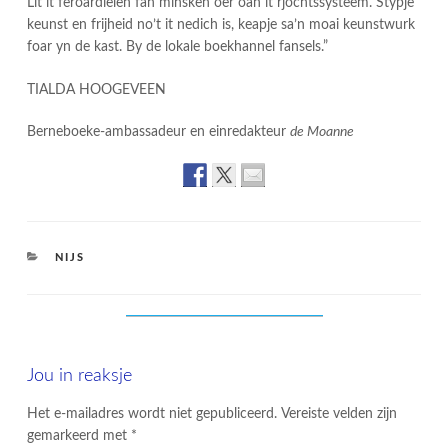
Lit it feroardielen fan minsken oer oan it rjochtssysteem. Stypje
keunst en frijheid no’t it nedich is, keapje sa’n moai keunstwurk
foar yn de kast. By de lokale boekhannel fansels.”
TIALDA HOOGEVEEN
Berneboeke-ambassadeur en einredakteur
de Moanne
CATEGORIES
NIJS
Jou in reaksje
Het e-mailadres wordt niet gepubliceerd.
Vereiste velden zijn
gemarkeerd met
*