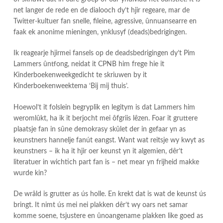
net langer de rede en de dialooch dy’t hjir regeare, mar de
Twitter-kultuer fan snelle, fileine, agressive, ûnnuansearre en
faak ek anonime mieningen, ynklusyf (deads)bedrigingen.
Ik reagearje hjirmei fansels op de deadsbedrigingen dy’t Pim
Lammers ûntfong, neidat it CPNB him frege hie it
Kinderboekenweekgedicht te skriuwen by it
Kinderboekenweektema ‘Bij mij thuis’.
Hoewol’t it folslein begryplik en legitym is dat Lammers him
weromlûkt, ha ik it berjocht mei ôfgriis lêzen. Foar it gruttere
plaatsje fan in sûne demokrasy skûlet der in gefaar yn as
keunstners hannelje fanút eangst. Want wat reitsje wy kwyt as
keunstners – ik ha it hjir oer keunst yn it algemien, dêr’t
literatuer in wichtich part fan is – net mear yn frijheid makke
wurde kin?
De wrâld is grutter as ús holle. En krekt dat is wat de keunst ús
bringt. It nimt ús mei nei plakken dêr’t wy oars net samar
komme soene, tsjustere en ûnoangename plakken like goed as