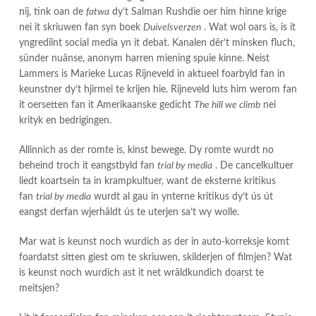
nij, tink oan de
fatwa
dy’t Salman Rushdie oer him hinne krige
nei it skriuwen fan syn boek
Duivelsverzen
. Wat wol oars is, is it
yngrediïnt social media yn it debat. Kanalen dêr’t minsken fluch,
sûnder nuânse, anonym harren miening spuie kinne. Neist
Lammers is Marieke Lucas Rijneveld in aktueel foarbyld fan in
keunstner dy’t hjirmei te krijen hie. Rijneveld luts him werom fan
it oersetten fan it Amerikaanske gedicht
The hill we climb
nei
krityk en bedrigingen.
Allinnich as der romte is, kinst bewege. Dy romte wurdt no
beheind troch it eangstbyld fan
trial by media
. De cancelkultuer
liedt koartsein ta in krampkultuer, want de eksterne kritikus
fan
trial by media
wurdt al gau in ynterne kritikus dy’t ús út
eangst derfan wjerhâldt ús te uterjen sa’t wy wolle.
Mar wat is keunst noch wurdich as der in auto-korreksje komt
foardatst sitten giest om te skriuwen, skilderjen of filmjen? Wat
is keunst noch wurdich ast it net wrâldkundich doarst te
meitsjen?