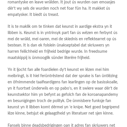
romantyske en leave wrâlden. It jout ús wurden oan emoasjes
dêr’t wy sels de wurden noch net foar fûn ha. It makket ús
empatysker. It biedt ús treast.
It is te maklik om te tinken dat keunst in aardige ekstra yn it
libben is. Keunst is in yntrinsyk part fan ús wêzen en ferbynt ús
mei de wrâld, mei oaren, mei de skiednis en reflektearret op ús
bestean. It is dan ek folslein ûnakseptabel dat skriuwers yn
harren feilichheid en frijheid bedrige wurde. In freedsume
maatskippij is ûnmooglik sûnder literêre frijheid.
Yn it ljocht fan alle foardielen dy’t keunst en lêzen mei him
meibringt, is it hiel ferûntrêstend dat der sprake is fan ûntlêzing
en ôfnimmende taalfeardigens fan learlingen op de basisskoalle,
yn it fuortset ûnderwiis en op pabo’s, en it swiere waar dêr’t de
keunstsektor him yn befynt as gefolch fan de koroanapandemy
en besunigingen troch de polityk. De ûnmisbere funksje fan
keunst yn it libben komt dêrmei yn ’e knipe. Net goed begripend
lêze kinne, betsjut ek gelaagdheid yn literatuer net sjen kinne.
Fansels binne deadsbedrigingen oan it adres fan skriuwers net