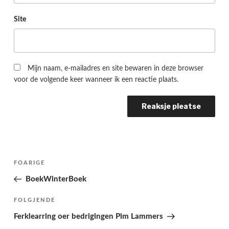
Site
Mijn naam, e-mailadres en site bewaren in deze browser
voor de volgende keer wanneer ik een reactie plaats.
Berichtnavigatie
Folgjende
FOARIGE
pagina
BoekWinterBoek
Folgjend
FOLGJENDE
berjocht
Ferklearring oer bedrigingen Pim Lammers