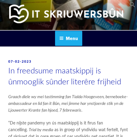
Skip
to
content
IT SKRIUWERSBOUN
Menu
POSTED
07-02-2023
ON
In freedsume maatskippij is
ûnmooglik sûnder literêre frijheid
Graach diele wy mei tastimming fan Tialda
Hoogeveen, berneboeke-
ambassadeur en lid fan it Bûn
,
mei jimme har ynstjoerde stik yn de
Ljouwerter Krante fan hjoed, 7 febrewaris
.
“De nijste pandemy yn ús maatskippij is it firus fan
cancelling.
Trial by media
as in groep of yndividu wat fertelt, fynt
of skriuwt dat in oare groep of oar yndividu net oanstiet. It is