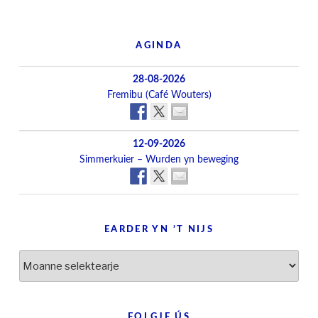
AGINDA
28-08-2026
Fremibu (Café Wouters)
12-09-2026
Simmerkuier – Wurden yn beweging
EARDER YN ’T NIJS
Earder
yn
’t
nijs
FOLGJE ÚS