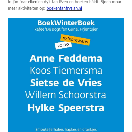
In jûn foar elkenien dy’t fan lêzen en boeken hâldt! Sjoch moar
mear aktiviteiten op:
boekenfanfryslan.nl