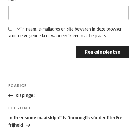
Mijn naam, e-mailadres en site bewaren in deze browser
voor de volgende keer wanneer ik een reactie plaats.
Berichtnavigatie
Folgjende
FOARIGE
pagina
Rispinge!
Folgjend
FOLGJENDE
berjocht
In freedsume maatskippij is ûnmooglik sûnder literêre
frijheid