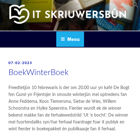
Skip
to
content
IT SKRIUWERSBOUN
Menu
POSTED
07-02-2023
ON
BoekWinterBoek
Freedtetjûn 10 febrewaris is der om 20.00 uur yn kafé De Bogt
fen Guné yn Frjentsjer in smoute winterjûn mei optredens fan
Anne Feddema, Koos Tiemersma, Sietse de Vries, Willem
Schoorstra en Hylke Speerstra. Fierder wurdt ek de winner
bekend makke fan de ferhalewedstriid ‘Ut ’e bocht’. De winner
mei fuortendaliks syn/har ferhaal foardrage foar it publyk en
wint fierder in boekepakket én publikaasje fan it ferhaal.