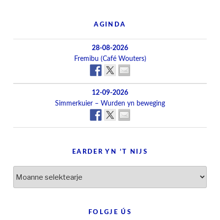
AGINDA
28-08-2026
Fremibu (Café Wouters)
12-09-2026
Simmerkuier – Wurden yn beweging
EARDER YN ’T NIJS
Earder
yn
’t
nijs
FOLGJE ÚS