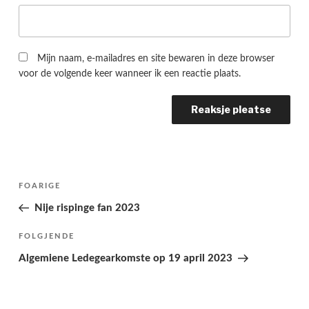
Mijn naam, e-mailadres en site bewaren in deze browser
voor de volgende keer wanneer ik een reactie plaats.
Berichtnavigatie
Folgjende
FOARIGE
pagina
Nije rispinge fan 2023
Folgjend
FOLGJENDE
berjocht
Algemiene Ledegearkomste op 19 april 2023