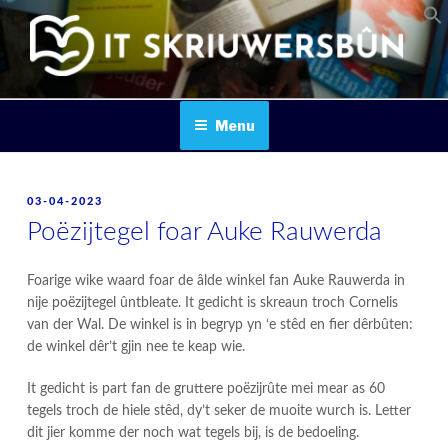
Skip
to
content
IT SKRIUWERSBOUN
Menu
POSTED
03-04-2023
ON
Poëzijtegel foar Auke Rauwerda
Foarige wike waard foar de âlde winkel fan Auke Rauwerda in
nije poëzijtegel ûntbleate. It gedicht is skreaun troch Cornelis
van der Wal. De winkel is in begryp yn ‘e stêd en fier dêrbûten:
de winkel dêr’t gjin nee te keap wie.
It gedicht is part fan de gruttere poëzijrûte mei mear as 60
tegels troch de hiele stêd, dy’t seker de muoite wurch is. Letter
dit jier komme der noch wat tegels bij, is de bedoeling.