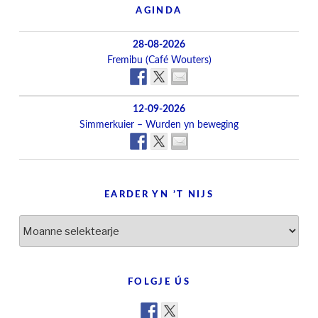
AGINDA
28-08-2026
Fremibu (Café Wouters)
12-09-2026
Simmerkuier – Wurden yn beweging
EARDER YN ’T NIJS
Earder
yn
’t
nijs
FOLGJE ÚS