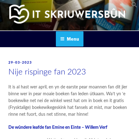
Skip
to
content
IT SKRIUWERSBOUN
Menu
POSTED
29-03-2023
ON
Nije rispinge fan 2023
It is al hast wer april, en yn de earste pear moannen fan dit jier
binne wer in pear moaie boeken fan leden útkaam. Wa’t yn ‘e
boekewike net nei de winkel west hat om in boek en it gratis
(Frysktalige) boekewikegeskink hat fansels at mist, mar boeken
rinne net fuort, dus net stinne, mar hinne!
De wûndere leafde fan Emine en Einte – Willem Verf