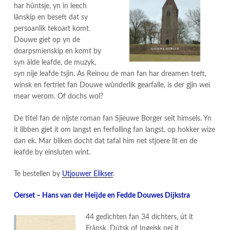
har hûntsje, yn in leech
lânskip en beseft dat sy
persoanlik tekoart komt.
Douwe giet op yn de
doarpsmienskip en komt by
syn âlde leafde, de muzyk,
syn nije leafde tsjin. As Reinou de man fan har dreamen treft,
winsk en fertriet fan Douwe wûnderlik gearfalle, is der gjin wei
mear werom. Of dochs wol?
De titel fan de nijste roman fan Sjieuwe Borger seit himsels. Yn
it libben giet it om langst en ferfolling fan langst, op hokker wize
dan ek. Mar bliken docht dat tafal him net stjoere lit en de
leafde by einsluten wint.
Te bestellen by
Utjouwer Elikser
.
Oerset – Hans van der Heijde en Fedde Douwes Dijkstra
44 gedichten fan 34 dichters, út it
Frânsk, Dútsk of Ingelsk nei it