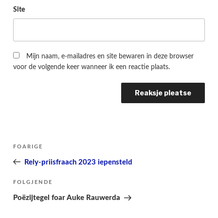
Site
Mijn naam, e-mailadres en site bewaren in deze browser
voor de volgende keer wanneer ik een reactie plaats.
Berichtnavigatie
Folgjende
FOARIGE
pagina
Rely-priisfraach 2023 iepensteld
Folgjend
FOLGJENDE
berjocht
Poëzijtegel foar Auke Rauwerda