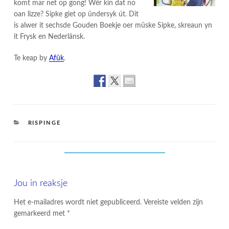
komt mar net op gong! Wêr kin dat no
oan lizze? Sipke giet op ûndersyk út. Dit
is alwer it sechsde Gouden Boekje oer mûske Sipke, skreaun yn
it Frysk en Nederlânsk.
Te keap by
Afûk
.
CATEGORIES
RISPINGE
Jou in reaksje
Het e-mailadres wordt niet gepubliceerd.
Vereiste velden zijn
gemarkeerd met
*