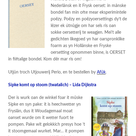
Nederlânsk en it Frysk oerset: in mânske
bondel fan min ofte mear eksperimintele
poëzy. Poëzy en poëzyoersettings dy’t de
lêzer ek útnûgje om har sels ris oan
sokke oersetterij te weagjen. Mei’t alle
gedichten likegoed yn har oarspronklike
foarm as yn Hollânske en Fryske
oersetting opnommen binne, is OERSET
in fiiftalige bondel. Kom dêr mar ris om!
Utjûn troch Utjouwerij Perio, en te bestellen by
Afûk
.
Sipke komt op stoom (twatalich) – Lida Dijkstra
Der is wurk oan de winkel foar it mûske
Sipke en syn pake: it is heechwetter yn
Fryslân, dus it Woudagemaal moat
oanset wurde om it wetter fuort te
pompen. Pake wit gelokkich presys hoe ’t
it stoomgemaal wurket. Mar… it pompen