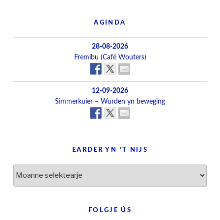
AGINDA
28-08-2026
Fremibu (Café Wouters)
12-09-2026
Simmerkuier – Wurden yn beweging
EARDER YN ’T NIJS
Earder
yn
’t
nijs
FOLGJE ÚS