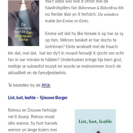
Wa’t witte wol hoe it ôfrint mei de
haadrolspilers fan
Bûtenman & Bûtenfrou
kin
no fierder lêze yn it ferfolch:
De wûndere
leafde fan Emine en Einte
.
Emine wit dat hy like fereale is op har as sy
op him. Wêrom besiket er har dochs te
ûntrinnen? Einte wrakselt mei de fraach:
kin dat, mei dat, hat ien dy’t in moard ferswijt it rjocht om echt
fan in oar minske te hâlden? Undertusken bringe hja bern grut,
meitsje se suksesfol muzyk en wurde se meinommen troch de
aktualiteit en de famyljeskiednis.
Te bestellen by de
Afûk
.
List, lust, leafde – Sjieuwe Borger
Reinou en Douwe ferhúzje
nei it doarp. Reinou moat
slim wenne. Sy fynt harsels
werom yn lange kuiers mei