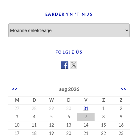
EARDER YN ’T NIJS
Earder
yn
’t
nijs
FOLGJE ÚS
<<
aug 2026
>>
M
D
W
D
V
Z
Z
27
28
29
30
31
1
2
3
4
5
6
7
8
9
10
11
12
13
14
15
16
17
18
19
20
21
22
23