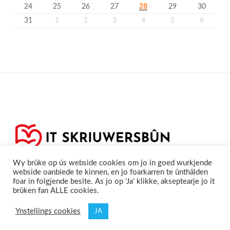
24
25
26
27
28
29
30
31
1
2
3
4
5
6
Wy brûke op ús webside cookies om jo in goed wurkjende
webside oanbiede te kinnen, en jo foarkarren te ûnthâlden
foar in folgjende besite. As jo op ‘Ja’ klikke, akseptearje jo it
brûken fan ALLE cookies.
Privacyferklearring
Cookieferklearing /
©2020
Skriuwersboun.nl
Ynstellings cookies
JA