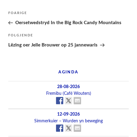
Berichtnavigatie
Folgjende
FOARIGE
pagina
Oersetwedstryd In the Big Rock Candy Mountains
Folgjend
FOLGJENDE
berjocht
Lêzing oer Jelle Brouwer op 25 jannewaris
AGINDA
28-08-2026
Fremibu (Café Wouters)
12-09-2026
Simmerkuier – Wurden yn beweging