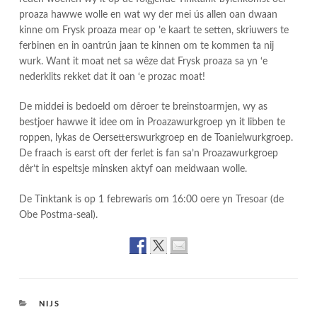
proaza hawwe wolle en wat wy der mei ús allen oan dwaan
kinne om Frysk proaza mear op ’e kaart te setten, skriuwers te
ferbinen en in oantrún jaan te kinnen om te kommen ta nij
wurk. Want it moat net sa wêze dat Frysk proaza sa yn ‘e
nederklits rekket dat it oan ‘e prozac moat!
De middei is bedoeld om dêroer te breinstoarmjen, wy as
bestjoer hawwe it idee om in Proazawurkgroep yn it libben te
roppen, lykas de Oersetterswurkgroep en de Toanielwurkgroep.
De fraach is earst oft der ferlet is fan sa’n Proazawurkgroep
dêr’t in espeltsje minsken aktyf oan meidwaan wolle.
De Tinktank is op 1 febrewaris om 16:00 oere yn Tresoar (de
Obe Postma-seal).
CATEGORIES
NIJS