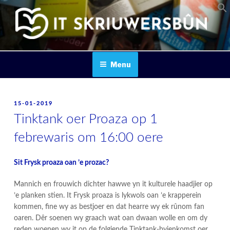
Skip
to
content
IT SKRIUWERSBOUN
Menu
POSTED
15-01-2019
ON
Tinktank oer Proaza op 1
febrewaris om 16:00 oere
Sit Frysk proaza oan ’e prozac?
Mannich en frouwich dichter hawwe yn it kulturele haadjier op
’e planken stien. It Frysk proaza is lykwols oan ’e krapperein
kommen, fine wy as bestjoer en dat hearre wy ek rûnom fan
oaren. Dêr soenen wy graach wat oan dwaan wolle en om dy
reden woenen wy it op de folgjende Tinktank-byienkomst oer