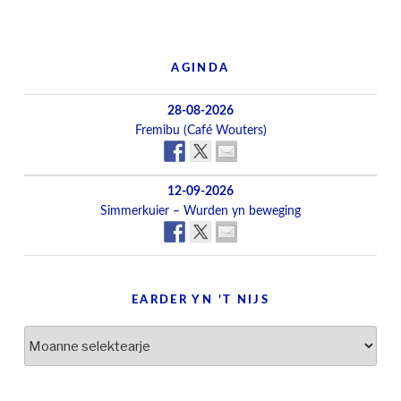
AGINDA
28-08-2026
Fremibu (Café Wouters)
12-09-2026
Simmerkuier – Wurden yn beweging
EARDER YN ’T NIJS
Earder
yn
’t
nijs