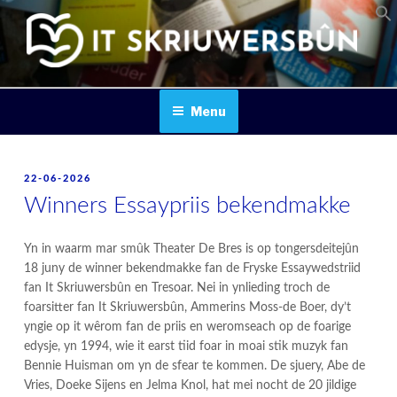
Skip
to
content
IT SKRIUWERSBOUN
Menu
POSTED
22-06-2026
ON
Winners Essaypriis bekendmakke
Yn in waarm mar smûk Theater De Bres is op tongersdeitejûn
18 juny de winner bekendmakke fan de Fryske Essaywedstriid
fan It Skriuwersbûn en Tresoar. Nei in ynlieding troch de
foarsitter fan It Skriuwersbûn, Ammerins Moss-de Boer, dy’t
yngie op it wêrom fan de priis en weromseach op de foarige
edysje, yn 1994, wie it earst tiid foar in moai stik muzyk fan
Bennie Huisman om yn de sfear te kommen. De sjuery, Abe de
Vries, Doeke Sijens en Jelma Knol, hat mei nocht de 20 jildige