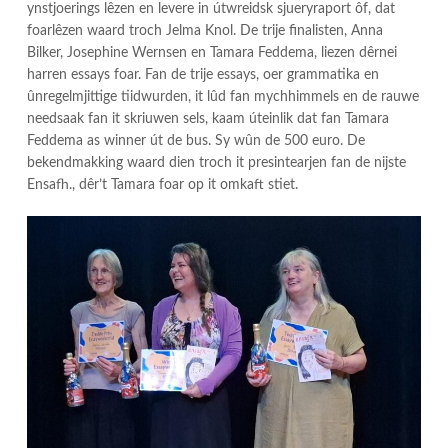
ynstjoerings lêzen en levere in útwreidsk sjueryraport ôf, dat
foarlêzen waard troch Jelma Knol. De trije finalisten, Anna
Bilker, Josephine Wernsen en Tamara Feddema, liezen dêrnei
harren essays foar. Fan de trije essays, oer grammatika en
ûnregelmjittige tiidwurden, it lûd fan mychhimmels en de rauwe
needsaak fan it skriuwen sels, kaam úteinlik dat fan Tamara
Feddema as winner út de bus. Sy wûn de 500 euro. De
bekendmakking waard dien troch it presintearjen fan de nijste
Ensafh., dêr’t Tamara foar op it omkaft stiet.