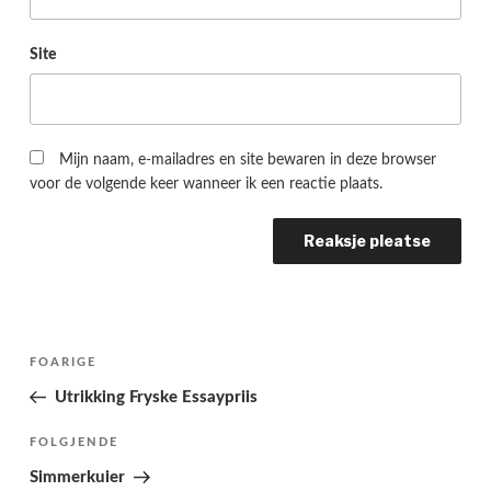
Site
Mijn naam, e-mailadres en site bewaren in deze browser
voor de volgende keer wanneer ik een reactie plaats.
Berichtnavigatie
Folgjende
FOARIGE
pagina
Utrikking Fryske Essaypriis
Folgjend
FOLGJENDE
berjocht
Simmerkuier