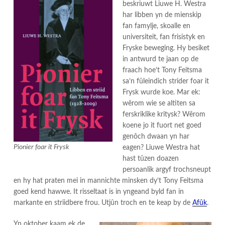
beskriuwt Liuwe H. Westra
har libben yn de mienskip
fan famylje, skoalle en
universiteit, fan frisistyk en
Fryske beweging. Hy besiket
in antwurd te jaan op de
fraach hoe’t Tony Feitsma
sa’n fûleindich strider foar it
Frysk wurde koe. Mar ek:
wêrom wie se altiten sa
ferskriklike kritysk? Wêrom
koene jo it fuort net goed
genôch dwaan yn har
Pionier foar it Frysk
eagen? Liuwe Westra hat
hast tûzen doazen
persoanlik argyf trochsneupt
en hy hat praten mei in mannichte minsken dy’t Tony Feitsma
goed kend hawwe. It risseltaat is in yngeand byld fan in
markante en striidbere frou. Utjûn troch en te keap by de
Afûk
.
Yn oktober kaam ek de