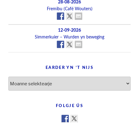
28-08-2026
Fremibu (Café Wouters)
12-09-2026
Simmerkuier – Wurden yn beweging
EARDER YN ’T NIJS
Earder
yn
’t
nijs
FOLGJE ÚS