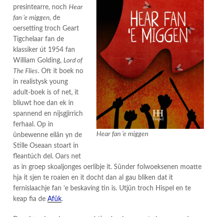
presintearre, noch
Hear
fan ‘e miggen
, de
oersetting troch Geart
Tigchelaar fan de
klassiker út 1954 fan
William Golding,
Lord of
The Flies
. Oft it boek no
in realistysk young
adult-boek is of net, it
bliuwt hoe dan ek in
spannend en nijsgjirrich
ferhaal. Op in
Hear fan ‘e miggen
ûnbewenne eilân yn de
Stille Oseaan stoart in
fleantúch del. Oars net
as in groep skoaljonges oerlibje it. Sûnder folwoeksenen moatte
hja it sjen te roaien en it docht dan al gau bliken dat it
fernislaachje fan ’e beskaving tin is. Utjûn troch Hispel en te
keap fia de
Afûk
.