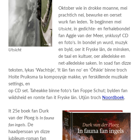
Oktober wie in drokke moanne, mei
prachtich nei, bewurke en oerset
wurk fan leden. Te begjinnen mei
Utsicht
, in gedichte- en ferhalebondel
fan Aggie van der Meer, ynklusyf CD
en foto’s. In bondel yn wurd, muzyk
en byld, oer it Fryske lân, de minsken,
Utsicht
de taal en kultuer, oer alledeiske en
net-alledeiske saken. In soad fan dizze
teksten, lykas ‘Wachtsje’, ‘It lân fan no’ en ‘Ôfskie’ binne troch
Hoite Pruiksma ta komposysje makke, yn ferskillende muzikale
settings, en
op CD set. Taheakke binne foto’s fan Foppe Schut; bylden fan
wiidsheid en romte fan it Fryske lân. Utjûn troch
Noordboek
.
It 25e boek fan Durk
van der Ploeg is
In fauna
fan ingels
. De
haadpersoan yn dizze
jubileum-roman fan