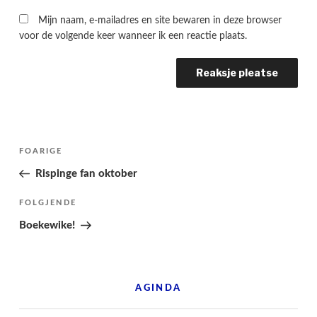
Mijn naam, e-mailadres en site bewaren in deze browser
voor de volgende keer wanneer ik een reactie plaats.
Berichtnavigatie
Folgjende
FOARIGE
pagina
Rispinge fan oktober
Folgjend
FOLGJENDE
berjocht
Boekewike!
AGINDA