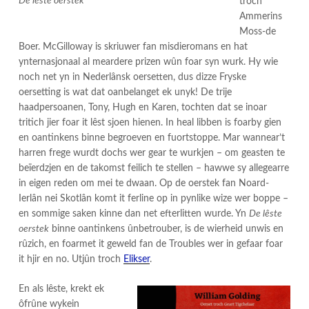
De lêste oerstek
troch
Ammerins
Moss-de
Boer. McGilloway is skriuwer fan misdieromans en hat
ynternasjonaal al meardere prizen wûn foar syn wurk. Hy wie
noch net yn in Nederlânsk oersetten, dus dizze Fryske
oersetting is wat dat oanbelanget ek unyk! De trije
haadpersoanen, Tony, Hugh en Karen, tochten dat se inoar
tritich jier foar it lêst sjoen hienen. In heal libben is foarby gien
en oantinkens binne begroeven en fuortstoppe. Mar wannear’t
harren frege wurdt dochs wer gear te wurkjen – om geasten te
beïerdzjen en de takomst feilich te stellen – hawwe sy allegearre
in eigen reden om mei te dwaan. Op de oerstek fan Noard-
Ierlân nei Skotlân komt it ferline op in pynlike wize wer boppe –
en sommige saken kinne dan net efterlitten wurde. Yn
De lêste
oerstek
binne oantinkens ûnbetrouber, is de wierheid unwis en
rûzich, en foarmet it geweld fan de Troubles wer in gefaar foar
it hjir en no. Utjûn troch
Elikser
.
En als lêste, krekt ek
ôfrûne wykein