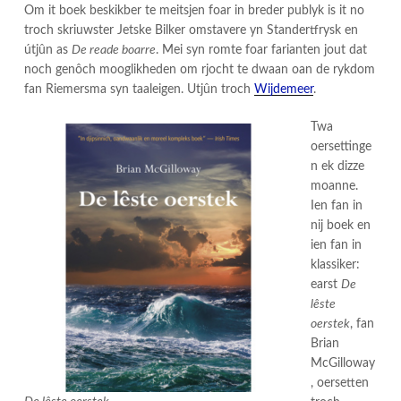
Om it boek beskikber te meitsjen foar in breder publyk is it no
troch skriuwster Jetske Bilker omstavere yn Standertfrysk en
útjûn as
De reade boarre
. Mei syn romte foar farianten jout dat
noch genôch mooglikheden om rjocht te dwaan oan de rykdom
fan Riemersma syn taaleigen. Utjûn troch
Wijdemeer
.
Twa
oersettinge
n ek dizze
moanne.
Ien fan in
nij boek en
ien fan in
klassiker:
earst
De
lêste
oerstek
, fan
Brian
McGilloway
, oersetten