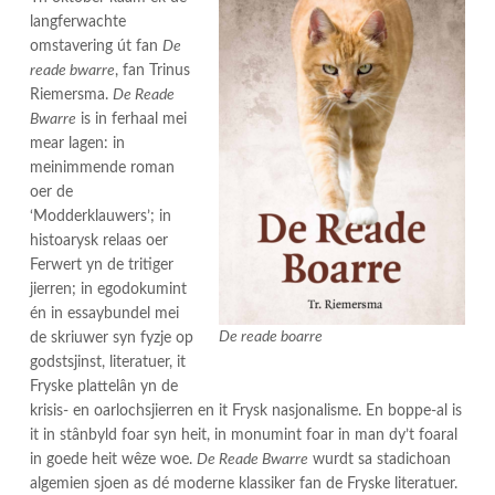
langferwachte
omstavering út fan
De
reade bwarre
, fan Trinus
Riemersma.
De Reade
Bwarre
is in ferhaal mei
mear lagen: in
meinimmende roman
oer de
‘Modderklauwers’; in
histoarysk relaas oer
Ferwert yn de tritiger
jierren; in egodokumint
én in essaybundel mei
De reade boarre
de skriuwer syn fyzje op
godstsjinst, literatuer, it
Fryske plattelân yn de
krisis- en oarlochsjierren en it Frysk nasjonalisme. En boppe-al is
it in stânbyld foar syn heit, in monumint foar in man dy’t foaral
in goede heit wêze woe.
De Reade Bwarre
wurdt sa stadichoan
algemien sjoen as dé moderne klassiker fan de Fryske literatuer.