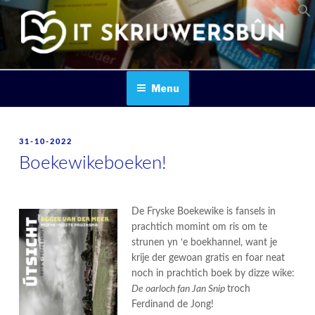
Skip
to
content
IT SKRIUWERSBOUN
Menu
POSTED
31-10-2022
ON
Boekewikeboeken!
De Fryske Boekewike is fansels in
prachtich momint om ris om te
strunen yn ‘e boekhannel, want je
krije der gewoan gratis en foar neat
noch in prachtich boek by dizze wike:
De oarloch fan Jan Snip
troch
Ferdinand de Jong!