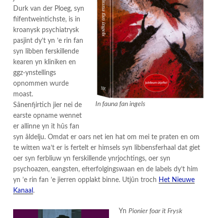
Durk van der Ploeg, syn
fiifentweintichste, is in
kroanysk psychiatrysk
pasjint dy’t yn ’e rin fan
syn libben ferskillende
kearen yn kliniken en
ggz-ynstellings
opnommen wurde
moast.
In fauna fan ingels
Sânenfjirtich jier nei de
earste opname wennet
er allinne yn it hûs fan
syn âldelju. Omdat er oars net ien hat om mei te praten en om
te witten wa’t er is fertelt er himsels syn libbensferhaal dat giet
oer syn ferbliuw yn ferskillende ynrjochtings, oer syn
psychoazen, eangsten, efterfolgingswaan en de labels dy’t him
yn ’e rin fan ’e jierren opplakt binne. Utjûn troch
Het Nieuwe
Kanaal
.
Yn
Pionier foar it Frysk