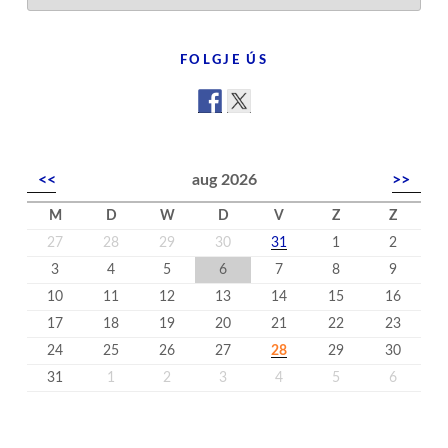
’t
nijs
FOLGJE ÚS
<<
aug 2026
>>
M
D
W
D
V
Z
Z
27
28
29
30
31
1
2
3
4
5
6
7
8
9
10
11
12
13
14
15
16
17
18
19
20
21
22
23
24
25
26
27
28
29
30
31
1
2
3
4
5
6