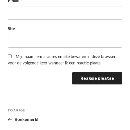
E-mail
*
Site
Mijn naam, e-mailadres en site bewaren in deze browser
voor de volgende keer wanneer ik een reactie plaats.
Berichtnavigatie
Folgjende
FOARIGE
pagina
Boekemerk!