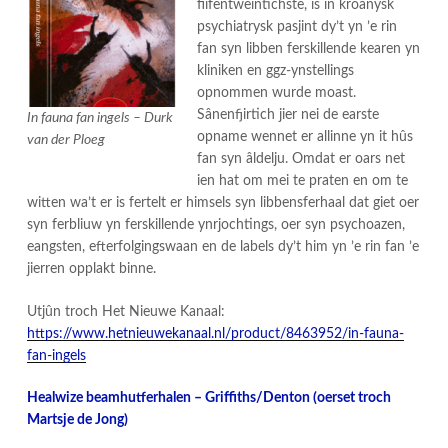
fiifentweintichste, is in kroanysk
psychiatrysk pasjint dy’t yn ’e rin
fan syn libben ferskillende kearen yn
kliniken en ggz-ynstellings
opnommen wurde moast.
Sânenfjirtich jier nei de earste
In fauna fan ingels – Durk
opname wennet er allinne yn it hûs
van der Ploeg
fan syn âldelju. Omdat er oars net
ien hat om mei te praten en om te
witten wa’t er is fertelt er himsels syn libbensferhaal dat giet oer
syn ferbliuw yn ferskillende ynrjochtings, oer syn psychoazen,
eangsten, efterfolgingswaan en de labels dy’t him yn ’e rin fan ’e
jierren opplakt binne.
Utjûn troch Het Nieuwe Kanaal:
https://www.hetnieuwekanaal.nl/product/8463952/in-fauna-
fan-ingels
Healwize beamhutferhalen – Griffiths/Denton (oerset troch
Martsje de Jong)