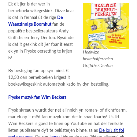
Ek dit jier is der wer in
berneboekewikegeskink. Dizze kear
is dat in ferhaal út de rige
De
Waanzinnige Boomhut
fan de
populêre bestsellerauteurs Andy
Griffiths en Terry Denton. Bysûnder
is dat it geskink dit jier foar it earst
ek yn in Fryske oersetting te krijen
Healwize
is!
beamhutferhalen –
Griffiths/Denton
By besteging fan op syn minst €
12,50 oan berneboeken krigest it
boekewikegeskink automatysk kado by dyn bestelling.
Fryske muzyk fan Wim Beckers
Frysk skreaun wurdt der net allinnich yn roman- of dichtfoarm,
mar ek op it mêd fan muzyk kom der in soad foarby! Us lid
Wim Beckers is goed te finen op YouTube en hat dêr ferskate
lieten publisearre dy’t te belústerjen binne, sa as
De loft sit fol