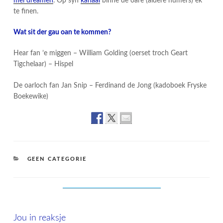
mei dreamen
. Op syn
kanaal
binne de oare (âldere nûmers) ek
te finen.
Wat sit der gau oan te kommen?
Hear fan ’e miggen – William Golding (oerset troch Geart
Tigchelaar) – Hispel
De oarloch fan Jan Snip – Ferdinand de Jong (kadoboek Fryske
Boekewike)
CATEGORIES
GEEN CATEGORIE
Jou in reaksje