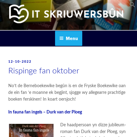
Skip
to
content
IT SKRIUWERSBOUN
Menu
POSTED
12-10-2022
ON
Rispinge fan oktober
No’t de Berneboekewike begûn is en de Fryske Boekewike oan
de ein fan ‘e moanne ek begjint, sjogge wy allegearre prachtige
boeken ferskinen! In koart oersjoch!
In fauna fan ingels – Durk van der Ploeg
De haadpersoan yn dizze jubileum-
roman fan Durk van der Ploeg, syn