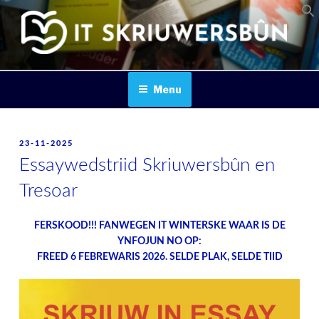
Skip
to
content
IT SKRIUWERSBOUN
Menu
POSTED
23-11-2025
ON
Essaywedstriid Skriuwersbûn en
Tresoar
FERSKOOD!!! FANWEGEN IT WINTERSKE WAAR IS DE
YNFOJUN NO OP:
FREED 6 FEBREWARIS 2026. SELDE PLAK, SELDE TIID