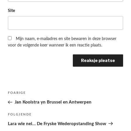
Site
Mijn naam, e-mailadres en site bewaren in deze browser
voor de volgende keer wanneer ik een reactie plaats.
Berichtnavigatie
Folgjende
FOARIGE
pagina
Jan Kooistra yn Brussel en Antwerpen
Folgjend
FOLGJENDE
berjocht
Lara wie nei… De Fryske Wederopstanding Show