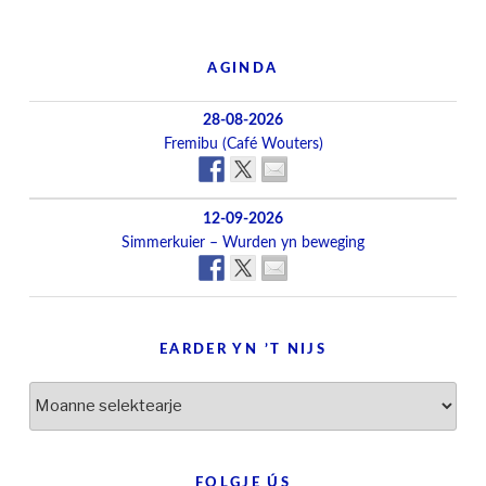
AGINDA
28-08-2026
Fremibu (Café Wouters)
12-09-2026
Simmerkuier – Wurden yn beweging
EARDER YN ’T NIJS
Earder
yn
’t
nijs
FOLGJE ÚS