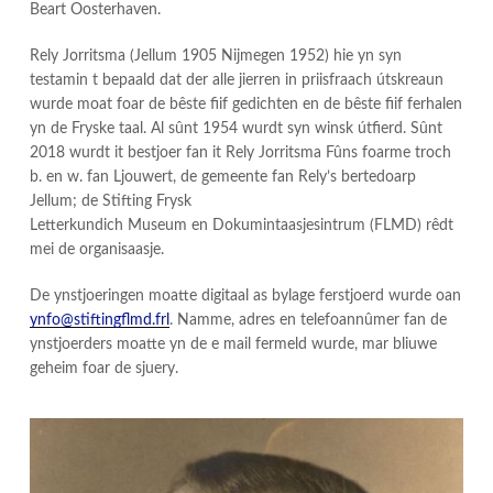
Beart Oosterhaven.
Rely Jorritsma (Jellum 1905 Nijmegen 1952) hie yn syn
testamin t bepaald dat der alle jierren in priisfraach útskreaun
wurde moat foar de bêste fiif gedichten en de bêste fiif ferhalen
yn de Fryske taal. Al sûnt 1954 wurdt syn winsk útfierd. Sûnt
2018 wurdt it bestjoer fan it Rely Jorritsma Fûns foarme troch
b. en w. fan Ljouwert, de gemeente fan Rely’s bertedoarp
Jellum; de Stifting Frysk
Letterkundich Museum en Dokumintaasjesintrum (FLMD) rêdt
mei de organisaasje.
De ynstjoeringen moatte digitaal as bylage ferstjoerd wurde oan
ynfo@stiftingflmd.frl
. Namme, adres en telefoannûmer fan de
ynstjoerders moatte yn de e mail fermeld wurde, mar bliuwe
geheim foar de sjuery.