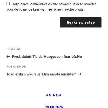
Mijn naam, e-mailadres en site bewaren in deze browser
voor de volgende keer wanneer ik een reactie plaats.
Berichtnavigatie
Folgjende
FOARIGE
pagina
Frysk debút Tialda Hoogeveen foar LêsNo
Folgjend
FOLGJENDE
berjocht
Toanielskriuwkursus ‘Dyn earste ienakter’
AGINDA
28-08-2026