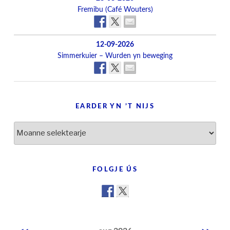
Fremibu (Café Wouters)
12-09-2026
Simmerkuier – Wurden yn beweging
EARDER YN ’T NIJS
Earder
yn
’t
nijs
FOLGJE ÚS