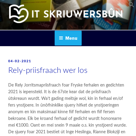
Skip
to
content
IT SKRIUWERSBOUN
Menu
POSTED
04-02-2021
ON
Rely-priisfraach wer los
De Rely Jorritsmapriisfraach foar Fryske ferhalen en gedichten
2021 is iepensteld. It is de 67ste kear dat de priisfraach
útskreaun wurdt. Wa’t gading meitsje wol, kin in ferhaal en/of
fers ynstjoere. In ûnôfhinklike sjuery hifket de ynstjoeringen
anonym en kin maksimaal kinne fiif ferhalen en fiif fersen
bekroane. Elk be kroand ferhaal of gedicht wurdt honorearre
mei €1000. Oant en mei snein 9 maaie o.s. kin ynstjoerd wurde.
De sjuery foar 2021 bestiet út Inge Heslinga, Rianne Blokzijl en