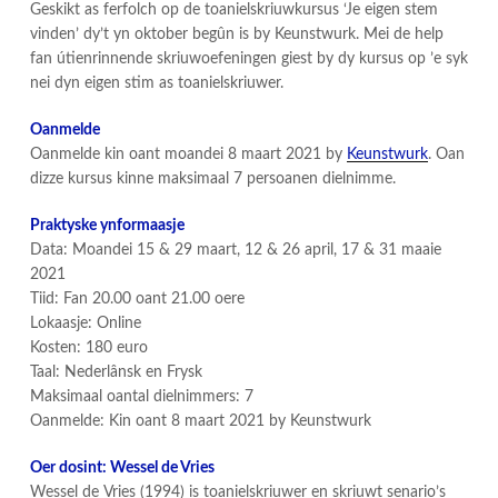
Geskikt as ferfolch op de toanielskriuwkursus ‘Je eigen stem
vinden’ dy’t yn oktober begûn is by Keunstwurk. Mei de help
fan útienrinnende skriuwoefeningen giest by dy kursus op ’e syk
nei dyn eigen stim as toanielskriuwer.
Oanmelde
Oanmelde kin oant moandei 8 maart 2021 by
Keunstwurk
. Oan
dizze kursus kinne maksimaal 7 persoanen dielnimme.
Praktyske ynformaasje
Data: Moandei 15 & 29 maart, 12 & 26 april, 17 & 31 maaie
2021
Tiid: Fan 20.00 oant 21.00 oere
Lokaasje: Online
Kosten: 180 euro
Taal: Nederlânsk en Frysk
Maksimaal oantal dielnimmers: 7
Oanmelde: Kin oant 8 maart 2021 by Keunstwurk
Oer dosint: Wessel de Vries
Wessel de Vries (1994) is toanielskriuwer en skriuwt senario’s