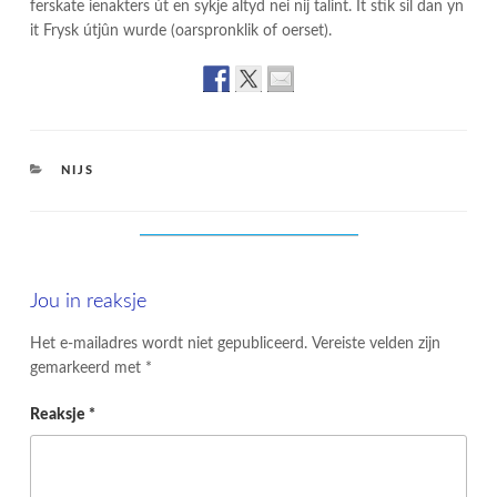
ferskate ienakters út en sykje altyd nei nij talint. It stik sil dan yn
it Frysk útjûn wurde (oarspronklik of oerset).
CATEGORIES
NIJS
Jou in reaksje
Het e-mailadres wordt niet gepubliceerd.
Vereiste velden zijn
gemarkeerd met
*
Reaksje
*