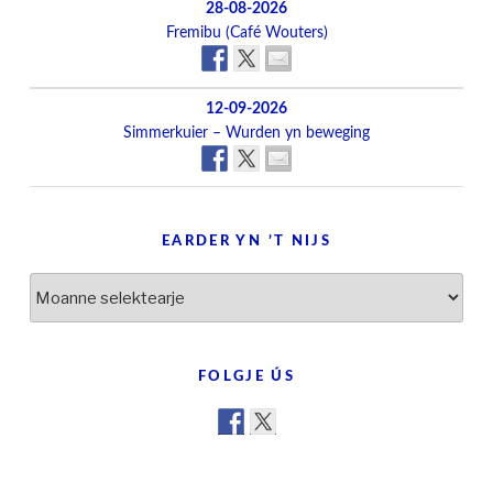
28-08-2026
Fremibu (Café Wouters)
12-09-2026
Simmerkuier – Wurden yn beweging
EARDER YN ’T NIJS
Earder
yn
’t
nijs
FOLGJE ÚS