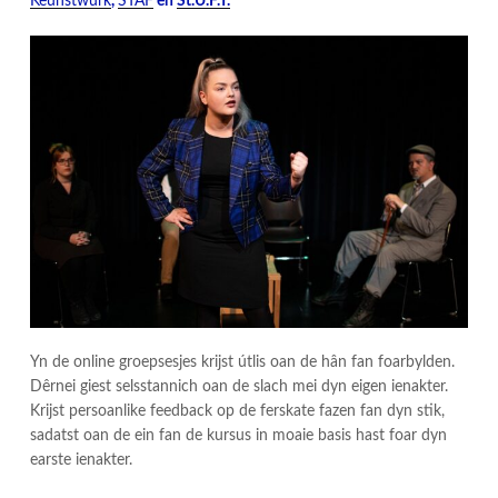
Keunstwurk
,
STAF
en
St.U.F.T.
Yn de online groepsesjes krijst útlis oan de hân fan foarbylden.
Dêrnei giest selsstannich oan de slach mei dyn eigen ienakter.
Krijst persoanlike feedback op de ferskate fazen fan dyn stik,
sadatst oan de ein fan de kursus in moaie basis hast foar dyn
earste ienakter.