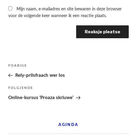
Mijn naam, e-mailadres en site bewaren in deze browser
voor de volgende keer wanneer ik een reactie plaats.
Berichtnavigatie
Folgjende
FOARIGE
pagina
Rely-priisfraach wer los
Folgjend
FOLGJENDE
berjocht
Online-kursus ‘Proaza skriuwe’
AGINDA