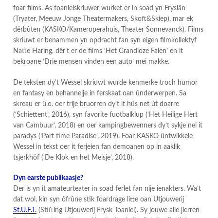
foar films. As toanielskriuwer wurket er in soad yn Fryslân
(Tryater, Meeuw Jonge Theatermakers, Skoft&Skiep), mar ek
dêrbûten (KASKO/Kameroperahuis, Theater Sonnevanck). Films
skriuwt er benammen yn opdracht fan syn eigen filmkollektyf
Natte Haring, dêr’t er de films ‘Het Grandioze Falen’ en it
bekroane ‘Drie mensen vinden een auto’ mei makke.
De teksten dy’t Wessel skriuwt wurde kenmerke troch humor
en fantasy en behannelje in ferskaat oan ûnderwerpen. Sa
skreau er û.o. oer trije bruorren dy’t it hûs net út doarre
(‘Schiettent’, 2016), syn favorite fuotbalklup (‘Het Heilige Hert
van Cambuur’, 2018) en oer kampingbewenners dy’t sykje nei it
paradys (‘Part time Paradise’, 2019). Foar KASKO ûntwikkele
Wessel in tekst oer it ferjeien fan demoanen op in aaklik
tsjerkhôf (‘De Klok en het Meisje’, 2018).
Dyn earste publikaasje?
Der is yn it amateurteater in soad ferlet fan nije ienakters. Wa’t
dat wol, kin syn ôfrûne stik foardrage litte oan Utjouwerij
St.U.F.T.
(Stifting Utjouwerij Frysk Toaniel). Sy jouwe alle jierren