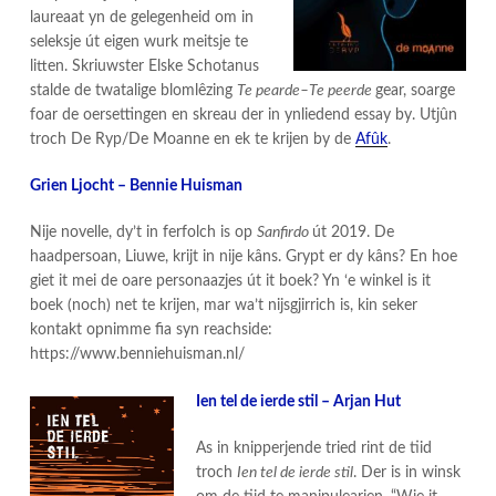
laureaat yn de gelegenheid om in
seleksje út eigen wurk meitsje te
litten. Skriuwster Elske Schotanus
stalde de twatalige blomlêzing
Te pearde–Te peerde
gear, soarge
foar de oersettingen en skreau der in ynliedend essay by. Utjûn
troch De Ryp/De Moanne en ek te krijen by de
Afûk
.
Grien Ljocht – Bennie Huisman
Nije novelle, dy’t in ferfolch is op
Sanfirdo
út 2019. De
haadpersoan, Liuwe, krijt in nije kâns. Grypt er dy kâns? En hoe
giet it mei de oare personaazjes út it boek? Yn ‘e winkel is it
boek (noch) net te krijen, mar wa’t nijsgjirrich is, kin seker
kontakt opnimme fia syn reachside:
https://www.benniehuisman.nl/
Ien tel de ierde stil – Arjan Hut
As in knipperjende tried rint de tiid
troch
Ien tel de ierde stil
. Der is in winsk