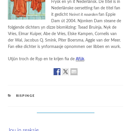
Frysk en yn it Nederlânsk. De titel is in
Nederlânske oersetting fan de titel fan
it gedicht
Neiret it noarden
fan Eppie
Dam út 2004. Njonken Dam steane de
folgjende dichters yn dizze blomlêzing: Tsead Bruinja, Nyk de
Vries, Elmar Kuiper, Abe de Vries, Elske Kampen, Cornelis van
der Wal, Jacobus Q. Smink, Piter Boersma, Aggie van der Meer.
Fan elke dichter is ynformaasje opnommen oer libben en wurk.
Utjûn troch de Ryp en te krijen fia de
Afûk
.
CATEGORIES
RISPINGE
Jou in reaksje