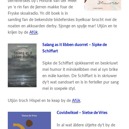
berneferskes dy’t Hindrik van der Meer
yn ‘e rin fan de jierren makke foar de
Fryske skoalradio. Yn dit boek is in
samling fan de bekendste bisteferskes byelkoar brocht mei de
noaten en akkoarden derby. Sjonge en spylje mar! Utjûn en te
krijen by de
Afûk
.
Salang as it libben duorret – Sipke de
Schiffart
Sipke de Schiffart sjokkearret en beskriuwt
mei humor it minskelibben mei al syn brike
en mâle kanten. De Schiffart is in skriuwer
dy’t wat oandoart en is in ferteller pur sang
mei in soepele styl.
Utjûn troch Hispel en te keap by de
Afûk
.
Covidwiksel – Sietse de Vries
In al wat âldere útjefte dy’t by de