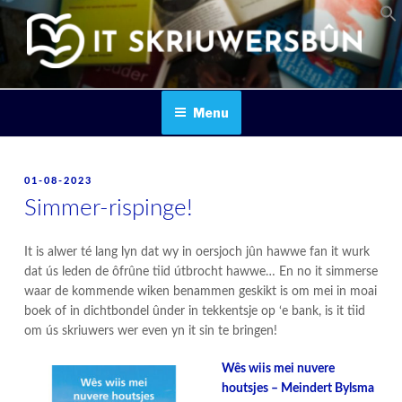
Skip
to
content
IT SKRIUWERSBOUN
Menu
POSTED
01-08-2023
ON
Simmer-rispinge!
It is alwer té lang lyn dat wy in oersjoch jûn hawwe fan it wurk
dat ús leden de ôfrûne tiid útbrocht hawwe… En no it simmerse
waar de kommende wiken benammen geskikt is om mei in moai
boek of in dichtbondel ûnder in tekkentsje op ‘e bank, is it tiid
om ús skriuwers wer even yn it sin te bringen!
Wês wiis mei nuvere
houtsjes – Meindert Bylsma