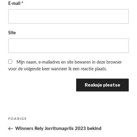
E-mail
*
Site
Mijn naam, e-mailadres en site bewaren in deze browser
voor de volgende keer wanneer ik een reactie plaats.
Berichtnavigatie
Folgjende
FOARIGE
pagina
Winners Rely Jorritsmapriis 2023 bekind