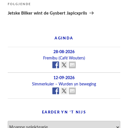
Folgjend
FOLGJENDE
berjocht
Jetske Bilker wint de Gysbert Japicxpriis
AGINDA
28-08-2026
Fremibu (Café Wouters)
12-09-2026
Simmerkuier – Wurden yn beweging
EARDER YN ’T NIJS
Earder