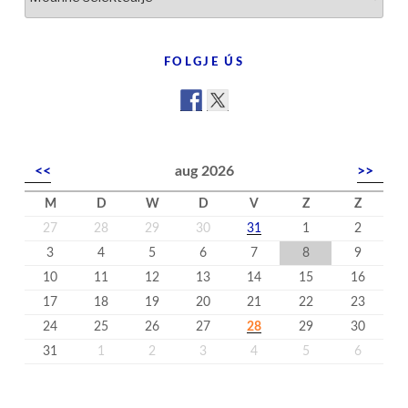
yn
’t
nijs
FOLGJE ÚS
<<
aug 2026
>>
M
D
W
D
V
Z
Z
27
28
29
30
31
1
2
3
4
5
6
7
8
9
10
11
12
13
14
15
16
17
18
19
20
21
22
23
24
25
26
27
28
29
30
31
1
2
3
4
5
6