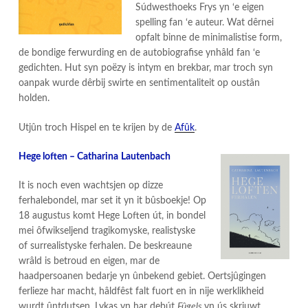
Súdwesthoeks Frys yn ‘e eigen
spelling fan ‘e auteur. Wat dêrnei
opfalt binne de minimalistise form,
de bondige ferwurding en de autobiografise ynhâld fan ‘e
gedichten. Hut syn poëzy is intym en brekbar, mar troch syn
oanpak wurde dêrbij swirte en sentimentaliteit op oustân
holden.
Utjûn troch Hispel en te krijen by de
Afûk
.
Hege loften – Catharina
Lautenbach
It is noch even wachtsjen op dizze
ferhalebondel, mar set it yn it bûsboekje! Op
18 augustus komt Hege Loften út, in bondel
mei ôfwikseljend tragikomyske, realistyske
of surrealistyske ferhalen. De beskreaune
wrâld is betroud en eigen, mar de
haadpersoanen bedarje yn ûnbekend gebiet. Oertsjûgingen
ferlieze har macht, hâldfêst falt fuort en in nije werklikheid
wurdt ûntdutsen. Lykas yn har debút
Fûgels
yn ús skriuwt