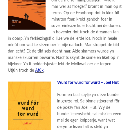
om de tiid te manipulearjen. “Wie it
mar wer as froeger,” bromt in man op it
terras. Op de Feanhoop rint in klok fiif
minuten foar, krekt genôch foar in
suver einleaze kuiertocht nei de dunen.
In hovenier rint troch de dreamen fan
in doarp. Yn ferkiezingstiid litte we de ierde los. Noch in heale
minút om wat te sizzen oer in nije oarloch. Mar stoppet de tiid
dan echt? Ek de tiid sels docht raar. Alde simmers wurde yn
mânske skuorren bewarre. Nachts skynt de sinne en liket op in
bijekoer. Yn it poldertsjuster lekt de Molkwei oer de terpen.
Utjûn troch de
Afûk
.
Wurd för wurd för wurd – Joël Hut
Form en taal spylje yn dizze bundel
in grutte rol. Se binne stjoerend för
de poëzy fan Joël Hut. Wy de
bundel iepenslacht, sal miskien even
mei de egen knipperje, want wat
deryn te lêzen falt is steld yn