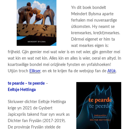
Yn dit boek bondelt
Meindert Bylsma aparte
ferhalen mei nuveraardige
útkomsten. Hy neamt se
kremearkes, kre(kt)mearkes.
Dêrmei eigenet er him ta
wat mearkes eigen is:
frijheid. Gjin gemier mei wat wier is en net wier, gjin gemiter mei
wat kin en wat net kin. Alles kin en alles is wier, oeral en altyd. In
koartswilige bondel mei orizjinele fynsten en ynfalshoeken!
Utjûn troch
Elikser
, en ek te krijen fia de websjop fan de
Afûk
.
te pearde – te peerde
–
Eeltsje Hettinga
Skriuwer-dichter Eeltsje Hettinga
krige yn 2021 de Gysbert
Japicxpriis takend foar syn wurk as
Dichter fan Fryslân (2017-2019).
De provinsje Fryslân stelde de