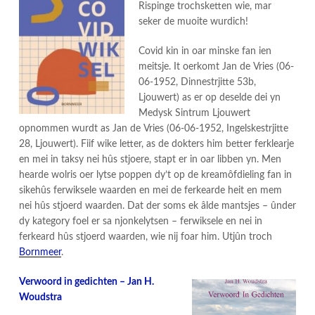
Rispinge trochsketten wie, mar
seker de muoite wurdich!
Covid kin in oar minske fan ien
meitsje. It oerkomt Jan de Vries (06-
06-1952, Dinnestrjitte 53b,
Ljouwert) as er op deselde dei yn
Medysk Sintrum Ljouwert
opnommen wurdt as Jan de Vries (06-06-1952, Ingelskestrjitte
28, Ljouwert). Fiif wike letter, as de dokters him better ferklearje
en mei in taksy nei hûs stjoere, stapt er in oar libben yn. Men
hearde wolris oer lytse poppen dy’t op de kreamôfdieling fan in
sikehûs ferwiksele waarden en mei de ferkearde heit en mem
nei hûs stjoerd waarden. Dat der soms ek âlde mantsjes – ûnder
dy kategory foel er sa njonkelytsen – ferwiksele en nei in
ferkeard hûs stjoerd waarden, wie nij foar him. Utjûn troch
Bornmeer
.
Verwoord in gedichten – Jan H.
Woudstra