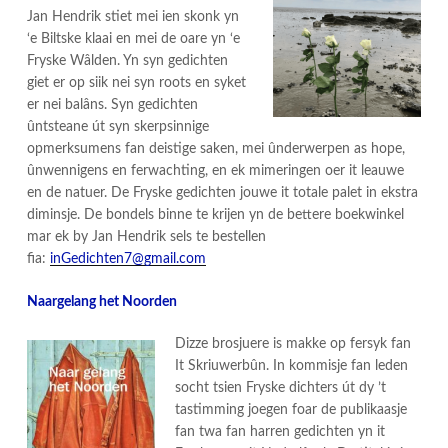
Jan Hendrik stiet mei ien skonk yn
‘e Biltske klaai en mei de oare yn ‘e
Fryske Wâlden. Yn syn gedichten
giet er op siik nei syn roots en syket
er nei balâns. Syn gedichten
ûntsteane út syn skerpsinnige
opmerksumens fan deistige saken, mei ûnderwerpen as hope,
ûnwennigens en ferwachting, en ek mimeringen oer it leauwe
en de natuer. De Fryske gedichten jouwe it totale palet in ekstra
diminsje. De bondels binne te krijen yn de bettere boekwinkel
mar ek by Jan Hendrik sels te bestellen
fia:
inGedichten7@gmail.com
Naargelang het Noorden
Dizze brosjuere is makke op fersyk fan
It Skriuwerbûn. In kommisje fan leden
socht tsien Fryske dichters út dy ’t
tastimming joegen foar de publikaasje
fan twa fan harren gedichten yn it