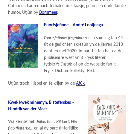
Catharina Lautenbach ferhalen mei faasje, gefoel en ûnderkuolle
humor. Utjûn by
Bornmeer
.
Fuortsjefinne – André Looijenga
Fuortsjefinne: fragminten
is in samling fan 44
út de gedichten skreaun yn de jierren 2013
oant en mei 2020. In part hjirfan hat earder
publisearre west yn it Frysk literêr
tydskrift
Ensafh
of op de webside fan it
Frysk Dichterskollektyf Rixt.
Utjûn troch Hispel en te krijen by de
Afûk
.
Kwek kwek minemyn. Bisteferskes
–
Hindrik van der Meer
Wa ken se net:
Bijke, Kees Kikkert, Flip
flap flinterke…
en al dy oare ûnferjitlike